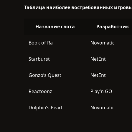
Таблица наиболее востребованных игров
Название слота
Разработчик
Book of Ra
Novomatic
Starburst
NetEnt
Gonzo’s Quest
NetEnt
Reactoonz
Play’n GO
Dolphin’s Pearl
Novomatic