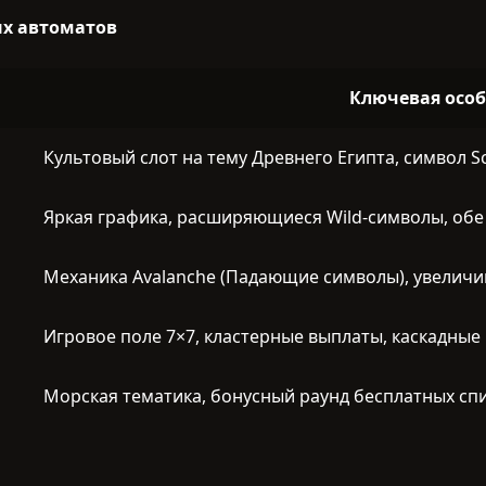
ых автоматов
Ключевая осо
Культовый слот на тему Древнего Египта, символ Sc
Яркая графика, расширяющиеся Wild-символы, обе
Механика Avalanche (Падающие символы), увели
Игровое поле 7×7, кластерные выплаты, каскадные
Морская тематика, бонусный раунд бесплатных сп