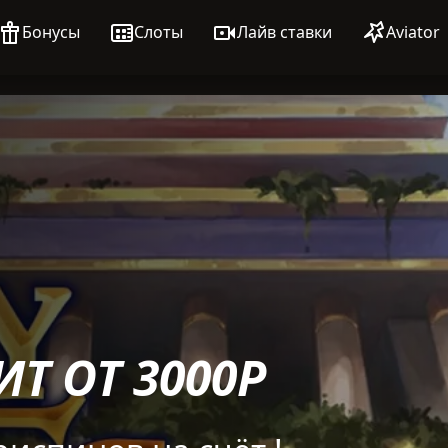
Бонусы
Слоты
Лайв ставки
Aviator
Т ОТ 3000Р