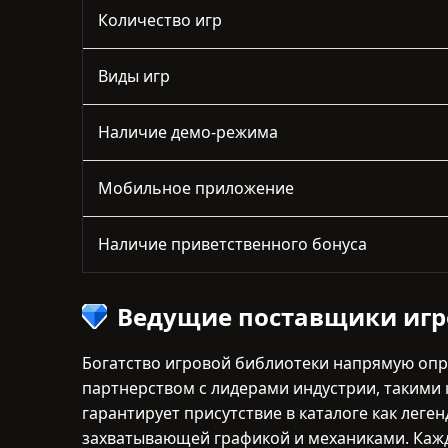
Количество игр
Виды игр
Наличие демо-режима
Мобильное приложение
Наличие приветственного бонуса
Ведущие поставщики игров
Богатство игровой библиотеки напрямую опре
партнерством с лидерами индустрии, такими как
гарантирует присутствие в каталоге как лег
захватывающей графикой и механиками. Кажд