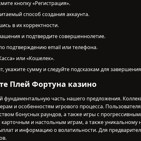
жмите кнопку «Регистрация».
таемый способ создания аккаунта.
ись в их корректности.
лашения и подтвердите совершеннолетие.
по подтверждению email или телефона.
Касса» или «Кошелек».
 укажите сумму и следуйте подсказкам для завершения
те Плей Фортуна казино
ой фундаментальную часть нашего предложения. Колле
ерам и особенностям игрового процесса. Пользователя
твом бонусных раундов, а также игры с прогрессивными
карточным и настольным играм, а также уникальному н
выплат и информацию о волатильности. Для предварите
ов.