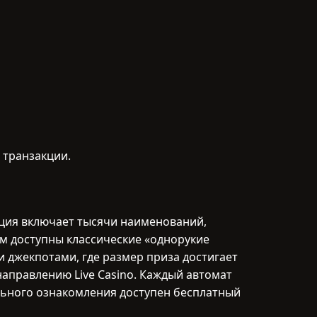
 транзакции.
кция включает тысячи наименований,
м доступны классические «однорукие
 джекпотами, где размер приза достигает
аправлению Live Casino. Каждый автомат
льного ознакомления доступен бесплатный